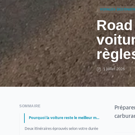
VOYAGES-DESTINAT
Road 
voitur
règle
1 juillet 2026
|
SOMMAIRE
Préparer
carburan
Pourquoi la voiture reste le meilleur moyen de visiter l’Espagne
Deux itinéraires éprouvés selon votre durée