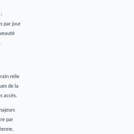
:
s par jour
uveauté
.
rain relie
ques de la
s accès.
majeurs
ire par
néenne,