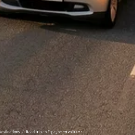
estinations
/
Road trip en Espagne en voiture : itinéraires, budget et règles 2026