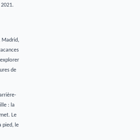
 2021.
, Madrid,
 vacances
’explorer
eures de
arrière-
le : la
rmet. Le
 pied, le